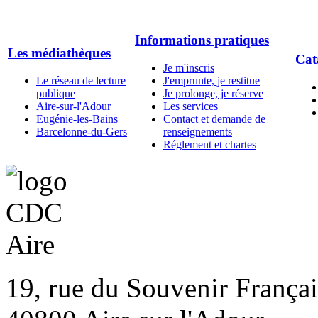
Informations pratiques
Les médiathèques
Cat
Je m'inscris
Le réseau de lecture
J'emprunte, je restitue
publique
Je prolonge, je réserve
Aire-sur-l'Adour
Les services
Eugénie-les-Bains
Contact et demande de
Barcelonne-du-Gers
renseignements
Réglement et chartes
19, rue du Souvenir Françai